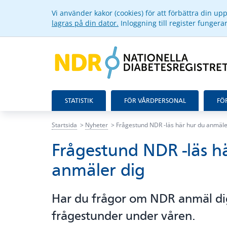
Vi använder kakor (cookies) för att förbättra din u
lagras på din dator.
Inloggning till register funger
STATISTIK
FÖR VÅRDPERSONAL
FÖ
Startsida
Nyheter
Frågestund NDR -läs här hur du anmäle
Frågestund NDR -läs h
anmäler dig
Har du frågor om NDR anmäl dig 
frågestunder under våren.