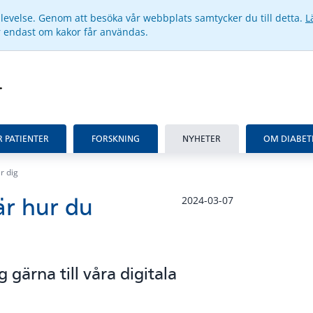
pplevelse. Genom att besöka vår webbplats samtycker du till detta.
L
ar endast om kakor får användas.
R PATIENTER
FORSKNING
NYHETER
OM DIABET
r dig
är hur du
2024-03-07
gärna till våra digitala