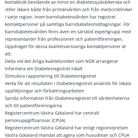
kontaktnät bestående av minst en diabetessjuksköterska och
/eller läkare både från primärvården och från medicinkliniker
i varje region. Inom barndiabetesvården har registret
kontaktpersoner på samtliga barndiabetesmottagningar. För
barndiabetesvården finns även en särskild expertgrupp med
representanter från professionen och patientföreningen.
Uppdraget för dessa kvalitetsansvariga kontaktpersoner är
att:
Delta vid det årliga kvalitetsmötet som NDR arrangerar
Informera om Diabetesregistret lokalt
Stimulera rapportering till Diabetesregistret
Verka för att resultaten i Diabetesregistret används för lokala
uppföljningar och förbättringsarbeten
Sprida information från Diabetesregistret till vårdenheterna
och till patientföreningarna
Registercentrum Västra Götaland har centralt
personuppgiftsansvar (CPUA)
Registercentrum Västra Götaland har enligt regionstyrelsen
Västra Götaland mandat att agera som huvudman och CPUA