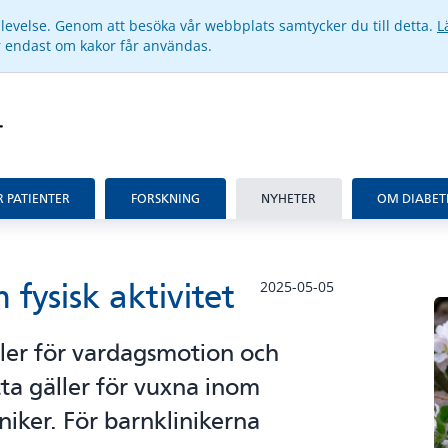
pplevelse. Genom att besöka vår webbplats samtycker du till detta.
L
ar endast om kakor får användas.
R PATIENTER
FORSKNING
NYHETER
OM DIABET
fysisk aktivitet
2025-05-05
ler för vardagsmotion och
tta gäller för vuxna inom
iker. För barnklinikerna