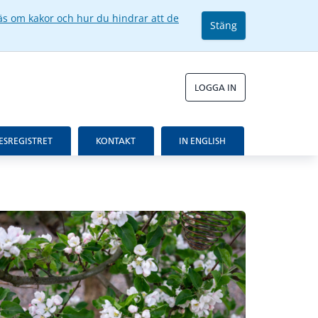
äs om kakor och hur du hindrar att de
Stäng
LOGGA IN
ESREGISTRET
KONTAKT
IN ENGLISH