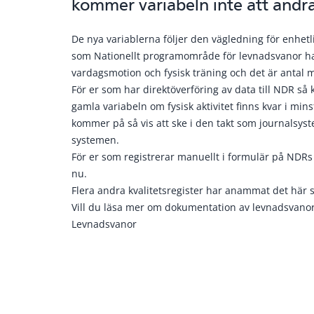
kommer variabeln inte att ändra
De nya variablerna följer den vägledning för enhe
som Nationellt programområde för levnadsvanor har t
vardagsmotion och fysisk träning och det är antal 
För er som har direktöverföring av data till NDR så
gamla variabeln om fysisk aktivitet finns kvar i mi
kommer på så vis att ske i den takt som journalsy
systemen.
För er som registrerar manuellt i formulär på NDRs
nu.
Flera andra kvalitetsregister har anammat det här sät
Vill du läsa mer om dokumentation av levnadsvanor
Levnadsvanor