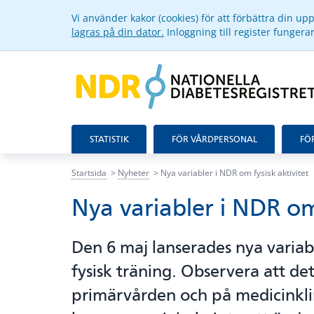
Vi använder kakor (cookies) för att förbättra din u
lagras på din dator.
Inloggning till register funger
STATISTIK
FÖR VÅRDPERSONAL
FÖ
Startsida
Nyheter
Nya variabler i NDR om fysisk aktivitet
Nya variabler i NDR om 
Den 6 maj lanserades nya variab
fysisk träning. Observera att de
primärvården och på medicinklin