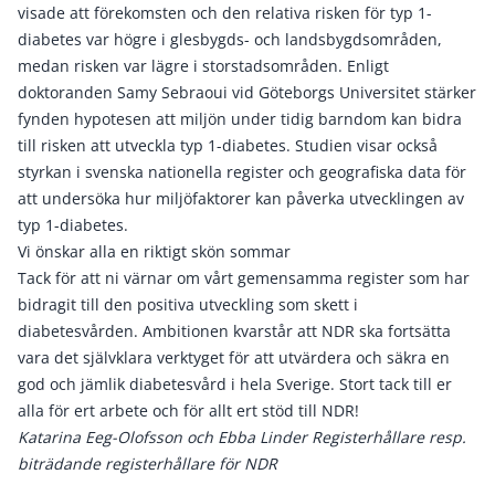
visade att förekomsten och den relativa risken för typ 1-
diabetes var högre i glesbygds- och landsbygdsområden,
medan risken var lägre i storstadsområden. Enligt
doktoranden Samy Sebraoui vid Göteborgs Universitet stärker
fynden hypotesen att miljön under tidig barndom kan bidra
till risken att utveckla typ 1-diabetes. Studien visar också
styrkan i svenska nationella register och geografiska data för
att undersöka hur miljöfaktorer kan påverka utvecklingen av
typ 1-diabetes.
Vi önskar alla en riktigt skön sommar
Tack för att ni värnar om vårt gemensamma register som har
bidragit till den positiva utveckling som skett i
diabetesvården. Ambitionen kvarstår att NDR ska fortsätta
vara det självklara verktyget för att utvärdera och säkra en
god och jämlik diabetesvård i hela Sverige. Stort tack till er
alla för ert arbete och för allt ert stöd till NDR!
Katarina Eeg-Olofsson och Ebba Linder Registerhållare resp.
biträdande registerhållare för NDR