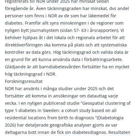
registrerats till NDR under 2025 har minskat sedan
föregående år. Även täckningsgraden har minskat, dvs andel
personer som finns i NDR av de som har läkemedel för
diabetes. Framför allt syns minskningen i de regioner som
nyligen bytt journalsystem (sidan 57- 63 i årsrapporten). Vi
behöver hjälpas åt i det lokala och regionala arbetet för att
direktöverföringen ska komma på plats och att systematiska
kontroller av data görs. Hög täckningsgrad och valida data är
en grund för att kunna använda data i förbättringsarbete.
Glädjande är att barndiabetesvården fortsätter ha en mycket
hög täckningsgrad i NDR.
Forskningsresultat
NDR har använts i många studier under 2025 och det
fortsätter att komma in ansökningar om datauttag varje
vecka. I en nyligen publicerad studie ”Geospatial clustering of
type 1-diabetes in Sweden: a cohort study based on all
residential locations from birth to diagnosis ”(Diabetologia
2026) har detaljerade geografiska analyser gjorts av var
deltagarna bott innan de fick sin diabetesdiagnos. Resultaten