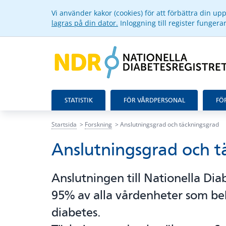
Vi använder kakor (cookies) för att förbättra din u
lagras på din dator.
Inloggning till register funger
STATISTIK
FÖR VÅRDPERSONAL
FÖ
Startsida
Forskning
Anslutningsgrad och täckningsgrad
Anslutningsgrad och t
Anslutningen till Nationella Diab
95% av alla vårdenheter som b
diabetes.