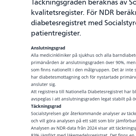
Täckningsgraden beräknas av Soci
kvalitetsregister. För NDR berä
diabetesregistret med Socialsty
patientregister.
Anslutningsgrad
Alla medicinkliniker på sjukhus och alla barndiabet
primärvården är anslutningsgraden över 90%, men d
som finns nationellt i den målgruppen. Det är inte 
har diabetesmottagning och för nystartade primärvå
ansluter sig.
Att registrera till Nationella Diabetesregistret har b
avspeglas i att anslutningsgraden legat stabilt på ö
Täckningsgrad
Socialstyrelsen gör återkommande analyser av täckni
och vill göra analysen på ett sätt som blir jämförba
Analysen av NDR-data från 2024 visar att täcknings
83% jämfört med läkemedelsregistret. Det finns en