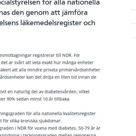
alstyrelsen för alla nationella
knas den genom att jämföra
relsens läkemedelsregister och
esmottagningar registrerar till NDR. För
et är svårt att veta exakt hur många enheter
säkert att alla mindre privata primärvårdsenheter
rdsenheter kan det dröja en liten tid innan de
livit en naturlig del av diabetesvården, vilket
ver 90% sedan minst 10 år tillbaka.
ngsgraden för alla nationella kvalitetsregister
rt för olika kroniska sjukdomar.
graden i NDR för vuxna med diabetes, 50-79 år är
 spridning i täckningsgraden mellan regionerna