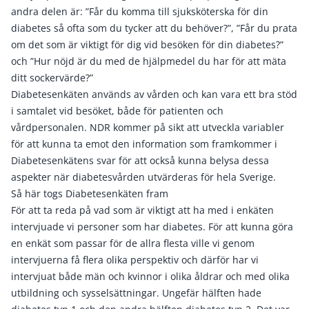
andra delen är: ”Får du komma till sjuksköterska för din
diabetes så ofta som du tycker att du behöver?”, ”Får du prata
om det som är viktigt för dig vid besöken för din diabetes?”
och ”Hur nöjd är du med de hjälpmedel du har för att mäta
ditt sockervärde?”
Diabetesenkäten används av vården och kan vara ett bra stöd
i samtalet vid besöket, både för patienten och
vårdpersonalen. NDR kommer på sikt att utveckla variabler
för att kunna ta emot den information som framkommer i
Diabetesenkätens svar för att också kunna belysa dessa
aspekter när diabetesvården utvärderas för hela Sverige.
Så här togs Diabetesenkäten fram
För att ta reda på vad som är viktigt att ha med i enkäten
intervjuade vi personer som har diabetes. För att kunna göra
en enkät som passar för de allra flesta ville vi genom
intervjuerna få flera olika perspektiv och därför har vi
intervjuat både män och kvinnor i olika åldrar och med olika
utbildning och sysselsättningar. Ungefär hälften hade