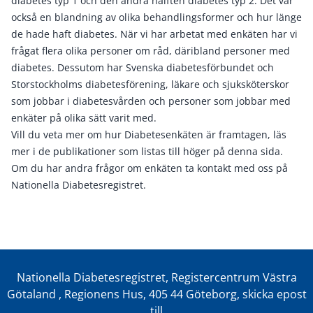
diabetes typ 1 och den andra hälften diabetes typ 2. Det var
också en blandning av olika behandlingsformer och hur länge
de hade haft diabetes. När vi har arbetat med enkäten har vi
frågat flera olika personer om råd, däribland personer med
diabetes. Dessutom har Svenska diabetesförbundet och
Storstockholms diabetesförening, läkare och sjuksköterskor
som jobbar i diabetesvården och personer som jobbar med
enkäter på olika sätt varit med.
Vill du veta mer om hur Diabetesenkäten är framtagen, läs
mer i de publikationer som listas till höger på denna sida.
Om du har andra frågor om enkäten ta kontakt med oss på
Nationella Diabetesregistret.
Nationella Diabetesregistret, Registercentrum Västra
Götaland , Regionens Hus, 405 44 Göteborg, skicka epost
till